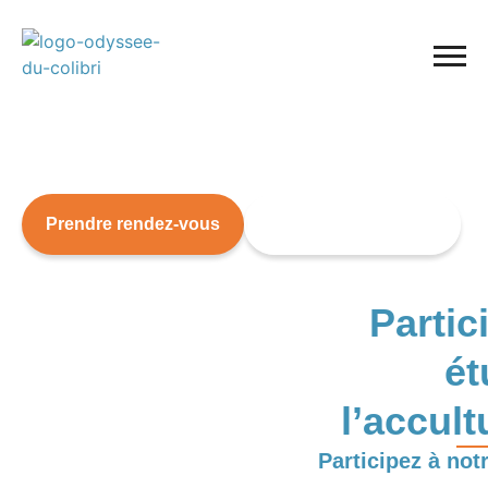
Infos RSE/Durabilité
Prendre rendez-vous
Accéder aux ateliers
Partic
ét
l’accult
Participez à not