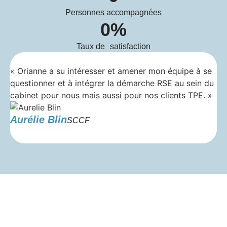
Personnes accompagnées
0
%
Taux de satisfaction
« Orianne a su intéresser et amener mon équipe à se
« 
questionner et à intégrer la démarche RSE au sein du
Or
cabinet pour nous mais aussi pour nos clients TPE. »
un
pr
Aurélie Blin
SCCF
S
Alors, vous souhaitez parler de votre projet RSE ?
Ou bien, vous souhaitez aller plus loin dans votre
démarche ?
Peut-être, faites-vous face à des éléments bloquants