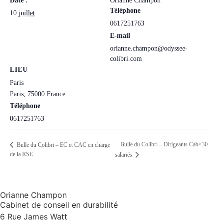
Date :
Orianne Champon
Téléphone
10 juillet
0617251763
E-mail
orianne.champon@odyssee-
colibri.com
LIEU
Paris
Paris
,
75000
France
Téléphone
0617251763
Bulle du Colibri – Dirigeants Cab<30
Bulle du Colibri – EC et CAC en charge
de la RSE
salariés
Orianne Champon
Cabinet de conseil en durabilité
6 Rue James Watt