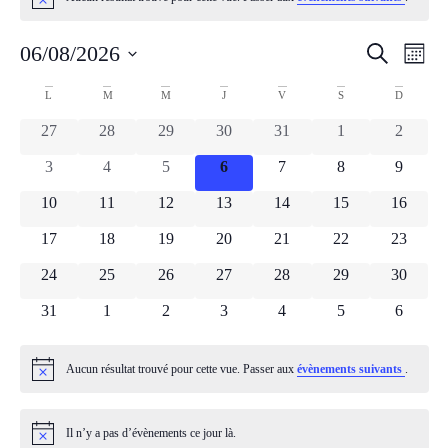
Notice
Reche
Na
06/08/2026
Recherche
Mois
Sélectionnez
de
et
une
Calendrier
L
M
M
J
V
S
D
date.
vu
naviga
0 évènements
0 évènements
0 évènements
0 évènements
0 évènements
0 évènements
0 évène
27
28
29
30
31
1
2
de
Év
de
0 évènements
0 évènements
0 évènements
0 évènements
0 évènements
0 évènements
0 évène
3
4
5
6
7
8
9
Évènements
vues
0 évènements
0 évènements
0 évènements
0 évènements
0 évènements
0 évènements
0 évènem
10
11
12
13
14
15
16
0 évènements
0 évènements
0 évènements
0 évènements
0 évènements
0 évènements
Évène
0 évènem
17
18
19
20
21
22
23
0 évènements
0 évènements
0 évènements
0 évènements
0 évènements
0 évènements
0 évènem
24
25
26
27
28
29
30
0 évènements
0 évènements
0 évènements
0 évènements
0 évènements
0 évènements
0 évène
31
1
2
3
4
5
6
Aucun résultat trouvé pour cette vue. Passer aux
évènements suivants
.
Notice
Il n’y a pas d’évènements ce jour là.
Notice